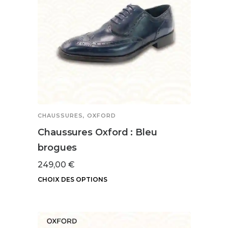
CHAUSSURES
,
OXFORD
Chaussures Oxford : Bleu
brogues
249,00
€
CHOIX DES OPTIONS
Ce
produit
a