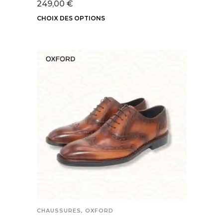
249,00
€
CHOIX DES OPTIONS
Ce
produit
a
plusieurs
variations.
Les
options
peuvent
être
choisies
sur
la
page
du
CHAUSSURES
,
OXFORD