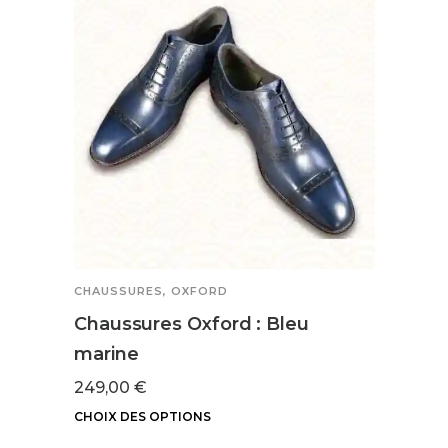
plusieurs
variations.
Les
options
peuvent
être
choisies
sur
la
page
du
CHAUSSURES
,
OXFORD
produit
Chaussures Oxford : Bleu
marine
249,00
€
CHOIX DES OPTIONS
Ce