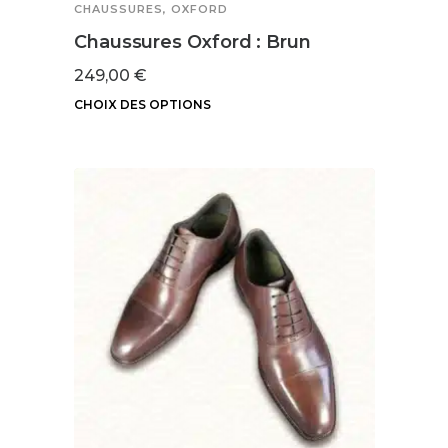
du
CHAUSSURES
,
OXFORD
produit
Chaussures Oxford : Brun
249,00
€
CHOIX DES OPTIONS
Ce
produit
a
plusieurs
variations.
Les
options
peuvent
être
choisies
sur
la