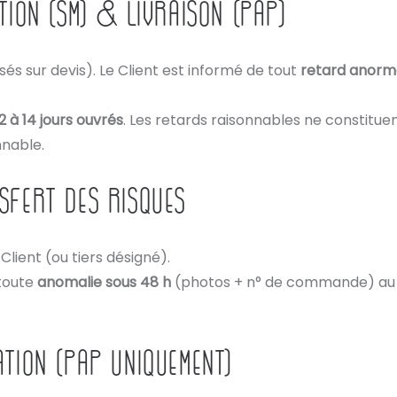
TION (SM) & LIVRAISON (PAP)
sés sur devis). Le Client est informé de tout
retard anorm
2 à 14 jours ouvrés
. Les retards raisonnables ne constitu
nnable.
SFERT DES RISQUES
Client (ou tiers désigné).
 toute
anomalie sous 48 h
(photos + n° de commande) au t
ATION (PAP UNIQUEMENT)