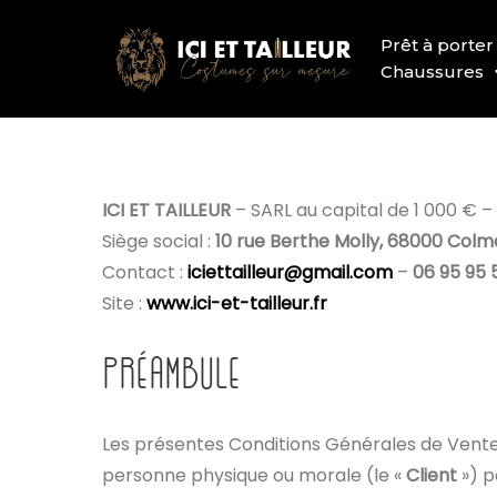
Prêt à porter
Chaussures
ICI ET TAILLEUR
– SARL au capital de 1 000 € –
Siège social :
10 rue Berthe Molly, 68000 Colm
Contact :
iciettailleur@gmail.com
–
06 95 95 
Site :
www.ici-et-tailleur.fr
PRÉAMBULE
Les présentes Conditions Générales de Vent
personne physique ou morale (le «
Client
») p