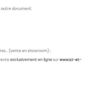
t autre document.
ures… (vente en showroom) ;
(vente
exclusivement en ligne
sur
www.ici-et-