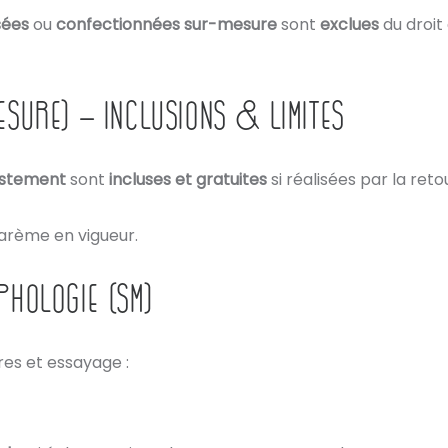
sées
ou
confectionnées sur-mesure
sont
exclues
du droit
esure) – INCLUSIONS & LIMITES
justement
sont
incluses et gratuites
si réalisées par la re
arème en vigueur.
PHOLOGIE (SM)
es et essayage :