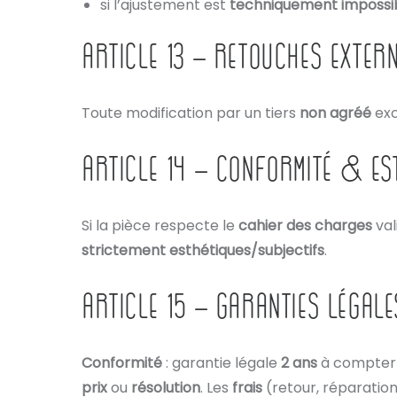
si l’ajustement est
techniquement impossi
ARTICLE 13 – RETOUCHES EXTERN
Toute modification par un tiers
non agréé
exc
ARTICLE 14 – CONFORMITÉ & EST
Si la pièce respecte le
cahier des charges
val
strictement esthétiques/subjectifs
.
ARTICLE 15 – GARANTIES LÉGAL
Conformité
: garantie légale
2 ans
à compter d
prix
ou
résolution
. Les
frais
(retour, réparation