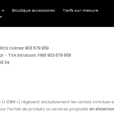
Boutique accessoires
Tarifs sur-mesure
RCS Colmar 903 679 959
ar
–
TVA intracom. FR81 903 679 959
59 34
e («
CGV
») régissent exclusivement les ventes conclues 
our l’achat de produits ou services proposés
en showro