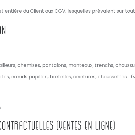
 entière du Client aux CGV, lesquelles prévalent sur tou
ON
ailleurs, chemises, pantalons, manteaux, trenchs, chauss
ates, nœuds papillon, bretelles, ceintures, chaussettes… 
B
.
CONTRACTUELLES (VENTES EN LIGNE)