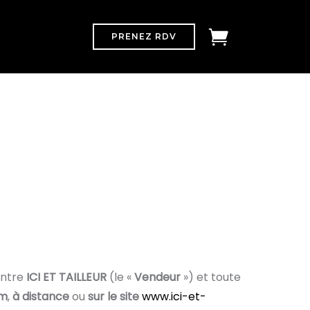
PRENEZ RDV
entre
ICI ET TAILLEUR
(le «
Vendeur
») et toute
om
,
à distance
ou
sur le site
www.ici-et-