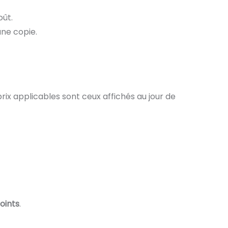
oût.
une copie.
ix applicables sont ceux affichés au jour de
oints
.