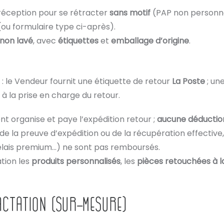
réception pour se rétracter
sans motif
(PAP non personna
ou formulaire type ci-après).
non lavé
, avec
étiquettes
et
emballage d’origine
.
: le Vendeur fournit une étiquette de retour
La Poste
; un
à la prise en charge du retour.
ient organise et paye l’expédition retour ;
aucune déductio
e la preuve d’expédition ou de la récupération effective,
relais premium…) ne sont pas remboursés.
ation les
produits personnalisés
, les
pièces retouchées à 
ACTATION (SUR-MESURE)