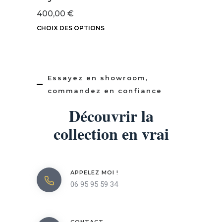
400,00
€
CHOIX DES OPTIONS
Ce
produit
a
Essayez en showroom,
plusieurs
commandez en confiance
variations.
Découvrir la
Les
options
collection en vrai
peuvent
être
choisies
APPELEZ MOI !
sur
06 95 95 59 34
la
page
du