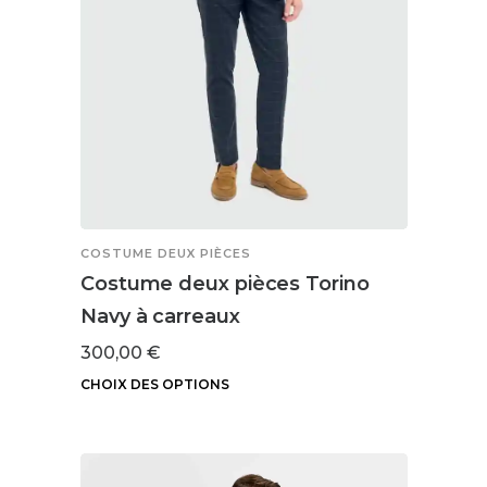
sur
la
page
du
produit
COSTUME DEUX PIÈCES
Costume deux pièces Torino
Navy à carreaux
300,00
€
CHOIX DES OPTIONS
Ce
produit
a