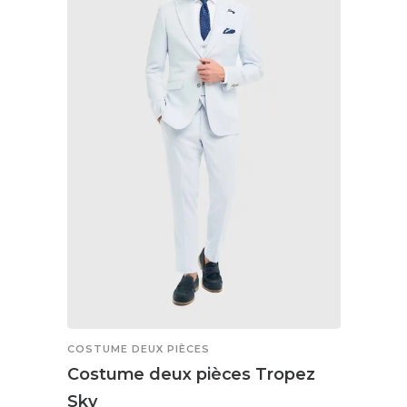
Les
options
peuvent
être
choisies
sur
la
page
du
produit
COSTUME DEUX PIÈCES
Costume deux pièces Tropez
Sky