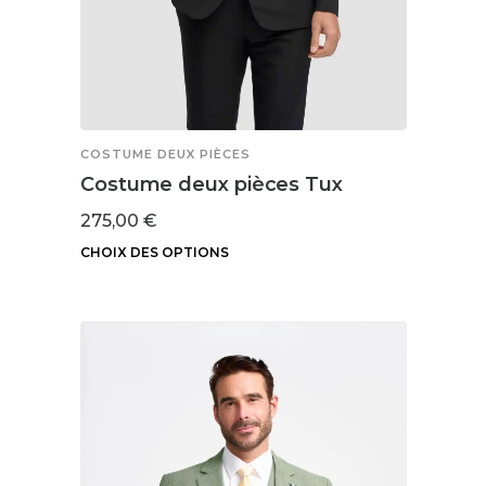
produit
COSTUME DEUX PIÈCES
Costume deux pièces Tux
275,00
€
CHOIX DES OPTIONS
Ce
produit
a
plusieurs
variations.
Les
options