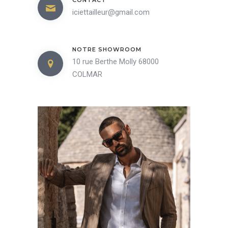
CONTACT
produit
iciettailleur@gmail.com
NOTRE SHOWROOM
10 rue Berthe Molly 68000
COLMAR