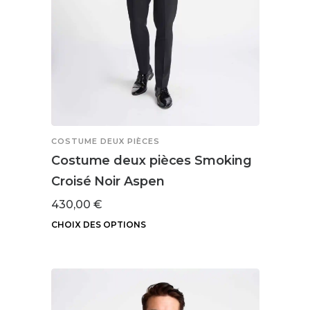
la
page
du
produit
COSTUME DEUX PIÈCES
Costume deux pièces Smoking
Croisé Noir Aspen
430,00
€
CHOIX DES OPTIONS
Ce
produit
a
plusieurs