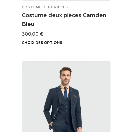
COSTUME DEUX PIÈCES
Costume deux pièces Camden
Bleu
300,00
€
CHOIX DES OPTIONS
Ce
produit
a
plusieurs
variations.
Les
options
peuvent
être
choisies