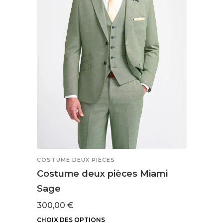
peuvent
être
choisies
sur
la
page
du
produit
COSTUME DEUX PIÈCES
Costume deux pièces Miami
Sage
300,00
€
CHOIX DES OPTIONS