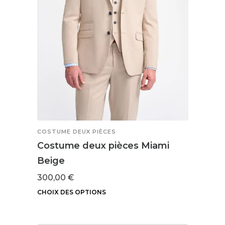
choisies
sur
la
page
du
produit
COSTUME DEUX PIÈCES
Costume deux pièces Miami
Beige
300,00
€
CHOIX DES OPTIONS
Ce
produit