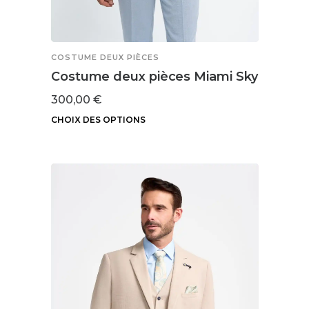
COSTUME DEUX PIÈCES
Costume deux pièces Miami Sky
300,00
€
CHOIX DES OPTIONS
Ce
produit
a
plusieurs
variations.
Les
options
peuvent
être