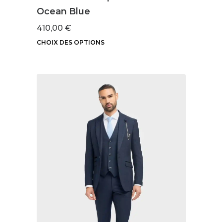
Ocean Blue
410,00
€
CHOIX DES OPTIONS
Ce
produit
a
plusieurs
variations.
Les
options
peuvent
être
choisies
sur
la
page