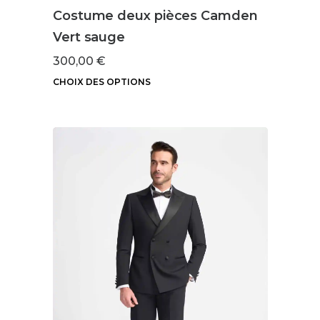
Costume deux pièces Camden
Vert sauge
300,00
€
CHOIX DES OPTIONS
Ce
produit
a
plusieurs
variations.
Les
options
peuvent
être
choisies
sur