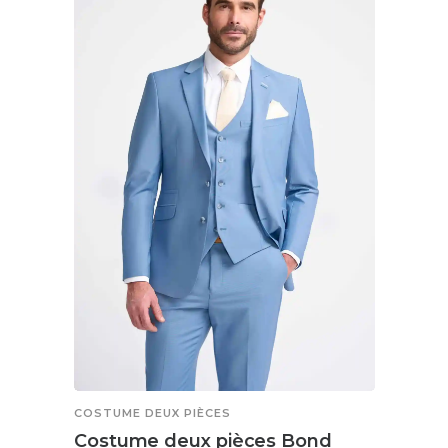
variations.
Les
options
peuvent
être
choisies
sur
la
page
du
produit
COSTUME DEUX PIÈCES
Costume deux pièces Bond