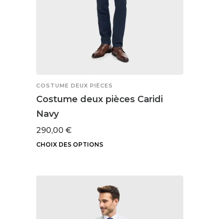
du
produit
COSTUME DEUX PIÈCES
Costume deux pièces Caridi
Navy
290,00
€
CHOIX DES OPTIONS
Ce
produit
a
plusieurs
variations.