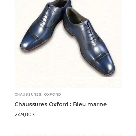
CHAUSSURES
,
OXFORD
Chaussures Oxford : Bleu marine
249,00
€
Ce
CHOIX DES OPTIONS
produit