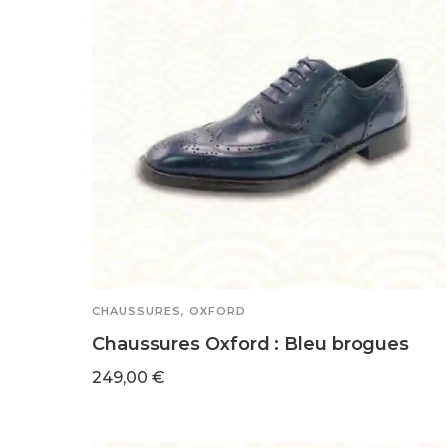
CHAUSSURES
,
OXFORD
Chaussures Oxford : Bleu brogues
249,00
€
Ce
CHOIX DES OPTIONS
produit