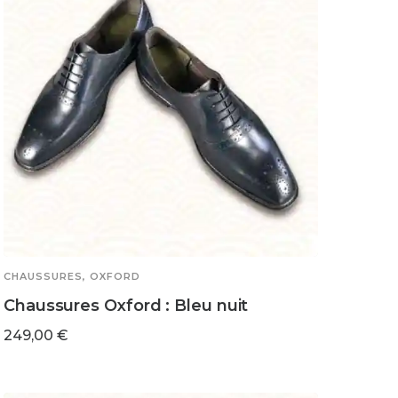
CHAUSSURES
,
OXFORD
Chaussures Oxford : Bleu nuit
249,00
€
Ce
CHOIX DES OPTIONS
produit