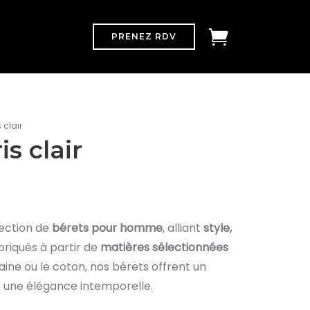
PRENEZ RDV
s clair
is clair
ection de
bérets pour homme
, alliant
style,
abriqués à partir de
matières sélectionnées
ine ou le coton, nos bérets offrent un
t une élégance intemporelle.