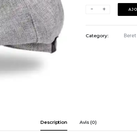
quantité
-
+
AJO
de
Béret
:
Beret
Category:
Gris
clair
Description
Avis (0)