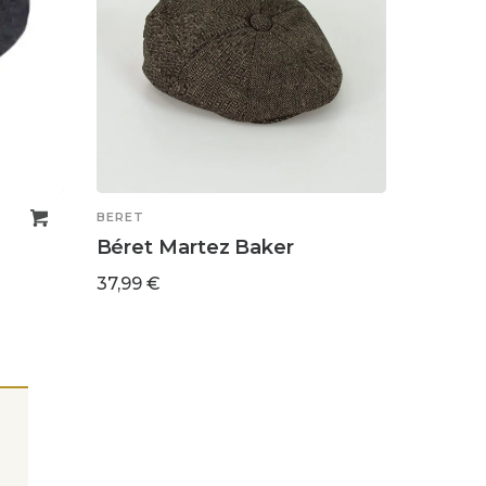
BERET
Béret Martez Baker
37,99
€
Ce
CHOIX DES OPTIONS
produit
a
plusieurs
variations.
Les