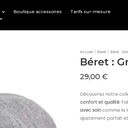
Boutique accessoires
Tarifs sur-mesure
Accueil
/
Beret
/
Béret : Gri
Béret : Gr
29,00
€
Découvrez notre coll
confort et qualité
. F
avec soin
comme la la
ajustement parfait e