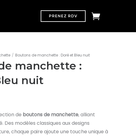
PRENEZ RDV
hette
/
Boutons de manchette : Doré et Bleu nuit
de manchette :
leu nuit
ection de
boutons de manchette
, alliant
té. Des modèles classiques aux designs
lture, chaque paire ajoute une touche unique à