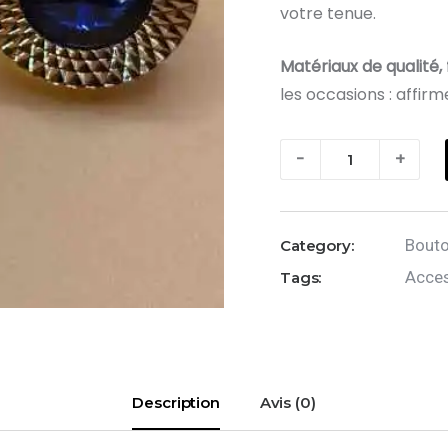
votre tenue.
Matériaux de qualité, f
les occasions : affirme
quantité
-
+
de
Boutons
de
Bouto
Category:
manchette
Acces
Tags:
:
Doré
et
Bleu
nuit
Description
Avis (0)