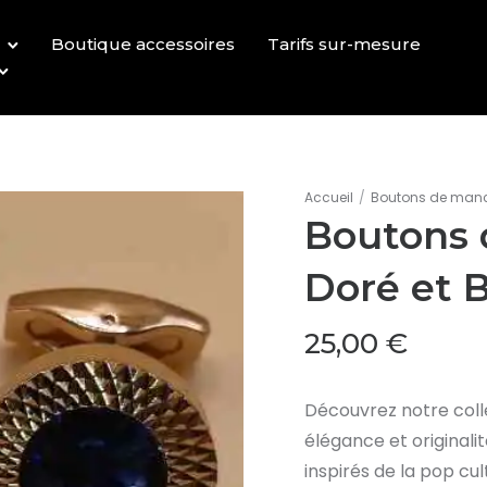
Boutique accessoires
Tarifs sur-mesure
Accueil
/
Boutons de manc
Boutons 
Doré et B
25,00
€
Découvrez notre coll
élégance et originali
inspirés de la pop cu