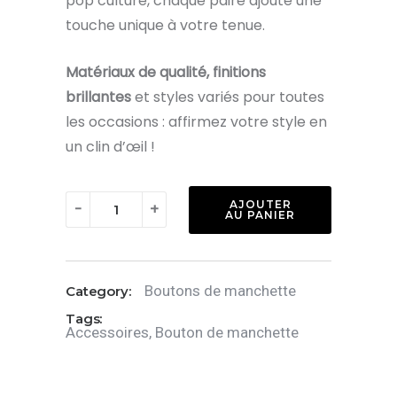
pop culture, chaque paire ajoute une
touche unique à votre tenue.
Matériaux de qualité, finitions
brillantes
et styles variés pour toutes
les occasions : affirmez votre style en
un clin d’œil !
quantité
AJOUTER
-
+
AU PANIER
de
Boutons
de
Boutons de manchette
Category:
manchette
Tags:
:
Accessoires
,
Bouton de manchette
Tête
de