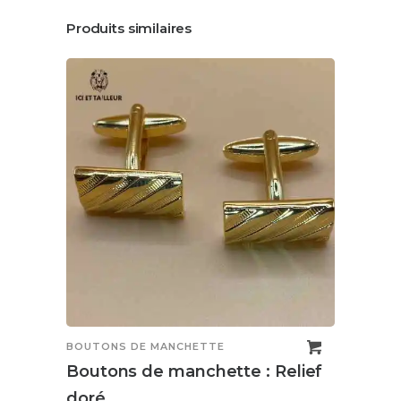
Produits similaires
BOUTONS DE MANCHETTE
BOUT
Boutons de manchette : Relief
Bout
doré
et b