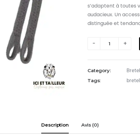
s’adaptent à toutes v
audacieux. Un access
distinguée et tendan
quantité
-
+
de
Bretelles
larges
Brete
Category:
Léon
brete
Tags:
-
Gris
Description
Avis (0)