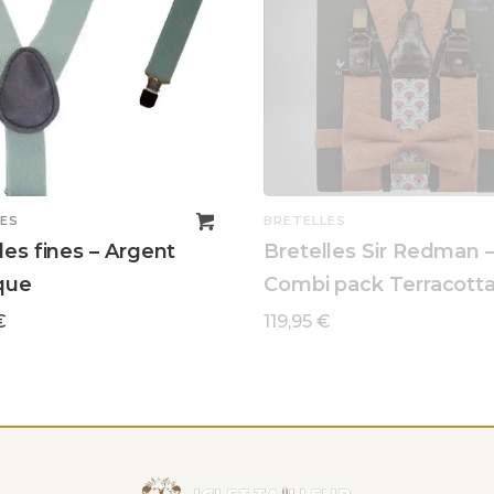
ES
BRETELLES
les fines – Argent
Bretelles Sir Redman 
que
Combi pack Terracott
€
119,95
€
LIRE LA SUITE