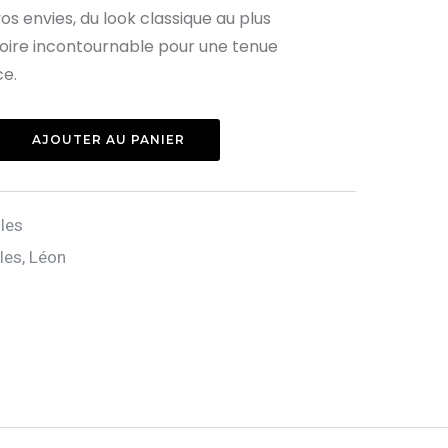
os envies, du look classique au plus
oire incontournable pour une tenue
ce.
AJOUTER AU PANIER
lles
lles
,
Léon