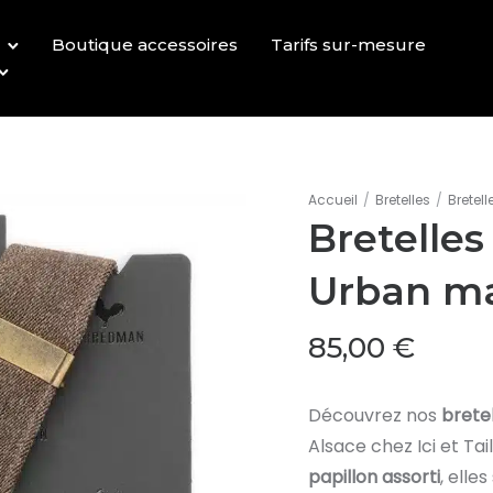
Boutique accessoires
Tarifs sur-mesure
Accueil
/
Bretelles
/
Bretel
Bretelle
Urban m
85,00
€
Découvrez nos
brete
Alsace chez Ici et Ta
papillon assorti
, elle