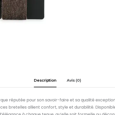
Description
Avis (0)
rque réputée pour son savoir-faire et sa qualité excepti
s bretelles allient confort, style et durabilité. Disponib
’élégance à chaque tenue, qu’elle soit formelle ou décon