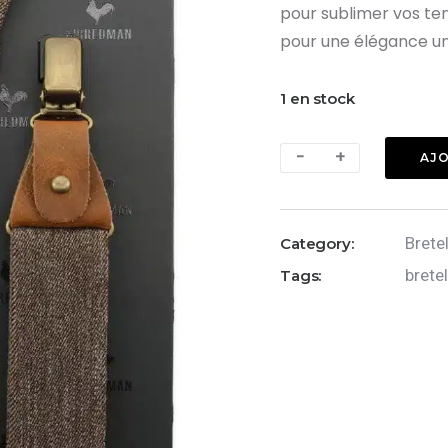
pour sublimer vos ten
pour une élégance uni
1 en stock
quantité
-
+
AJO
de
Bretelles
Sir
Brete
Category:
Redman
brete
Tags:
Denim
Urban
marron