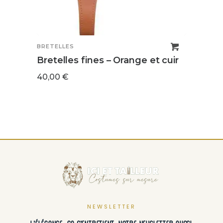
BRETELLES
BRETE
Bretelles fines – Orange et cuir
Bret
Vita
40,00
€
40,0
NEWSLETTER