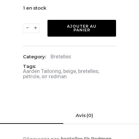
1 en stock
quantité
AJOUTER AU
-
+
PANIER
de
Bretelles
Sir
Bretelles
Category:
Redman
Tags:
x
Aarden Tailoring
,
beige
,
bretelles
,
pétrole
,
sir redman
Aarden
Respectful
Ray
Petrol
Avis (0)