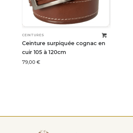
CEINT
Cein
64,0
CEINTURES
Ceinture surpiquée cognac en
cuir 105 à 120cm
79,00
€