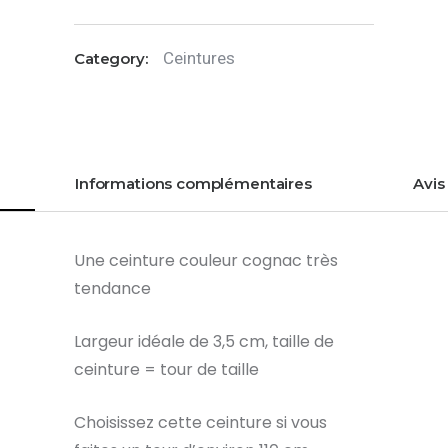
Ceinture
cognac
Ceintures
Category:
en
cuir
-110cm
Informations complémentaires
Avis 
Une ceinture couleur cognac très
tendance
Largeur idéale de 3,5 cm, taille de
ceinture = tour de taille
Choisissez cette ceinture si vous