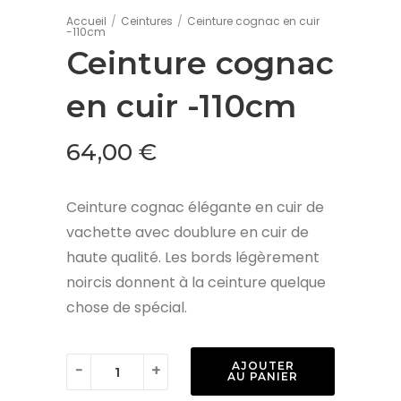
Accueil
/
Ceintures
/
Ceinture cognac en cuir
-110cm
Ceinture cognac
en cuir -110cm
64,00
€
Ceinture cognac élégante en cuir de
vachette avec doublure en cuir de
haute qualité. Les bords légèrement
noircis donnent à la ceinture quelque
chose de spécial.
quantité
AJOUTER
-
+
AU PANIER
de