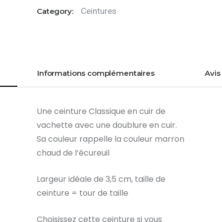
écureuil
Ceintures
Category:
en
cuir
-100cm
Informations complémentaires
Avis 
Une ceinture Classique en cuir de
vachette avec une doublure en cuir.
Sa couleur rappelle la couleur marron
chaud de l’écureuil
Largeur idéale de 3,5 cm, taille de
ceinture = tour de taille
Choisissez cette ceinture si vous