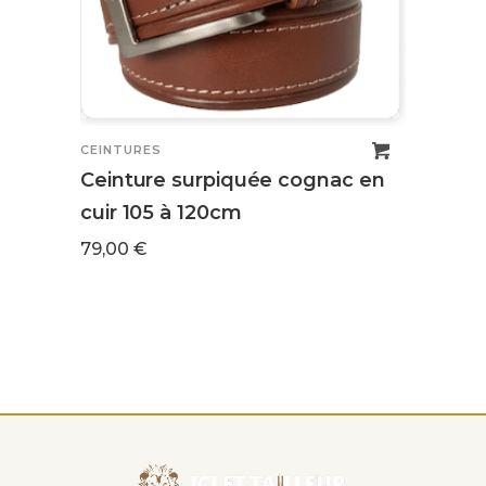
CEINT
Cein
64,0
CEINTURES
Ceinture surpiquée cognac en
cuir 105 à 120cm
79,00
€