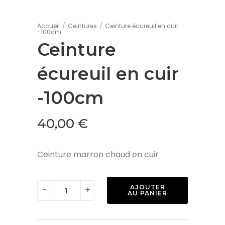
Accueil
/
Ceintures
/
Ceinture écureuil en cuir
-100cm
Ceinture
écureuil en cuir
-100cm
40,00
€
Ceinture marron chaud en cuir
quantité
AJOUTER
-
+
AU PANIER
de
Ceinture