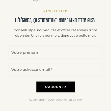
options
optio
peuvent
peuv
NEWSLETTER
être
être
L'élégance, ça s'entretient. Notre newsletter aussi.
choisies
chois
sur
sur
Conseils style, nouveautés et offres réservées à nos
abonnés. Une fois par mois, dans votre boîte mail.
la
la
page
page
du
du
produit
produ
Aucun spam. Désinscription en un clic.