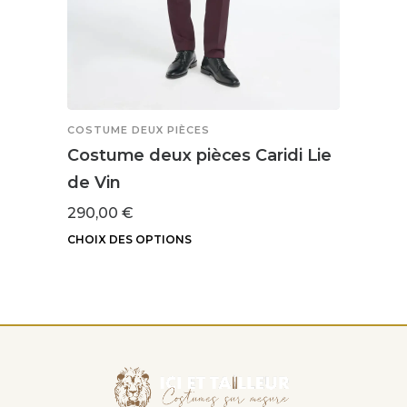
COSTUME DEUX PIÈCES
COSTU
Costume deux pièces Caridi Lie
Cost
de Vin
Bro
290,00
€
300,
CHOIX DES OPTIONS
CHOIX
Ce
Ce
produit
produ
a
a
plusieurs
plusi
variations.
variat
Les
Les