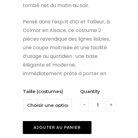
tombé net du matin au soir.
Pensé dans l’esprit d’Ici et Tailleur, à
Colmar en Alsace, ce costume 2
pièces revendique des lignes lisibles,
une coupe maîtrisée et une facilité
d’usage au quotidien : une base
élégante et moderne,
immédiatement prête à porter en
Taille (costumes)
Quantity
quantité
-
+
de
Costume
AJOUTER AU PANIER
deux
pièces