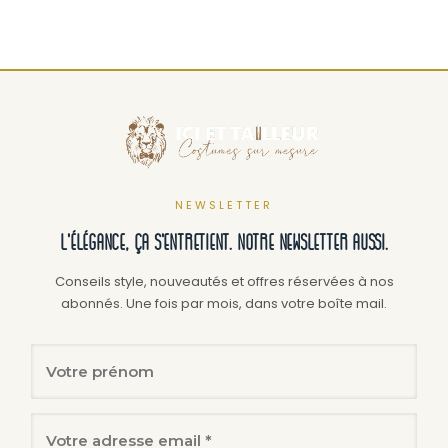
Ce
a
produit
plusi
a
variat
plusieurs
Les
variations.
optio
Les
peuv
options
être
peuvent
NEWSLETTER
chois
être
L'élégance, ça s'entretient. Notre newsletter aussi.
sur
choisies
la
sur
Conseils style, nouveautés et offres réservées à nos
abonnés. Une fois par mois, dans votre boîte mail.
page
la
du
page
produ
du
produit