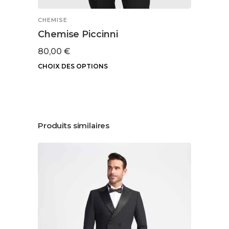
CHEMISE
Chemise Piccinni
80,00
€
CHOIX DES OPTIONS
Ce
produit
a
plusieurs
Produits similaires
variations.
Les
options
peuvent
être
choisies
sur