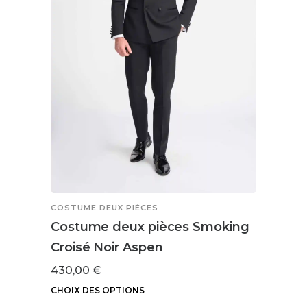
la
page
du
produit
COSTUME DEUX PIÈCES
COSTU
Costume deux pièces Smoking
Cost
Croisé Noir Aspen
410,
430,00
€
CHOIX
Ce
CHOIX DES OPTIONS
produ