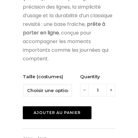
précision des lignes, la simplicité
d’usage et la durabilité d’un classique
revisité : une base fraîche,
prête à
porter en ligne
, conçue pour
accompagner les moments
importants comme les journées qui
comptent.
Taille (costumes)
Quantity
quantité
-
+
de
Costume
AJOUTER AU PANIER
deux
pièces
Valencia