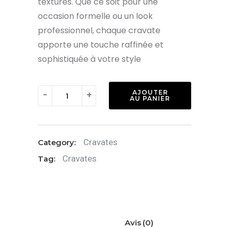
textures. Que ce soit pour une
occasion formelle ou un look
professionnel, chaque cravate
apporte une touche raffinée et
sophistiquée à votre style
quantité
AJOUTER
-
+
AU PANIER
de
Cravate
:
Cravates
Category:
Azur
Cravates
Tag:
clair
Avis (0)