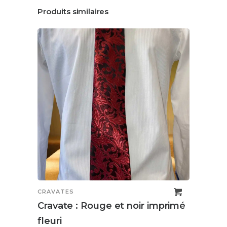
Produits similaires
CRAVATES
CRAV
Cravate : Rouge et noir imprimé
Crav
fleuri
25,0