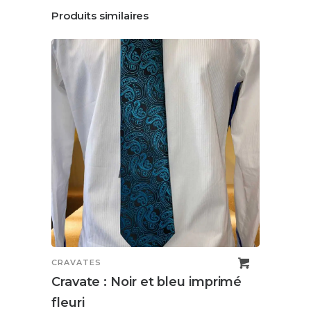
Produits similaires
CRAVATES
CRAV
Cravate : Noir et bleu imprimé
Crav
fleuri
25,0