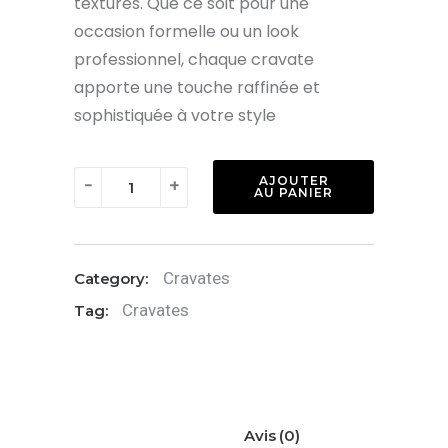
textures. Que ce soit pour une
occasion formelle ou un look
professionnel, chaque cravate
apporte une touche raffinée et
sophistiquée à votre style
quantité
AJOUTER
-
+
AU PANIER
de
Cravate
:
Cravates
Category:
Brillante
Cravates
Tag:
dorée
Avis (0)