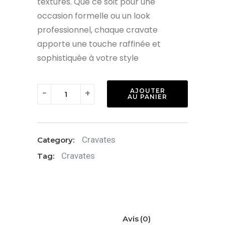
textures. Que ce soit pour une
occasion formelle ou un look
professionnel, chaque cravate
apporte une touche raffinée et
sophistiquée à votre style
quantité
AJOUTER
-
+
AU PANIER
de
Cravate
:
Cravates
Category:
Rose
Cravates
Tag:
pailleté
Avis (0)