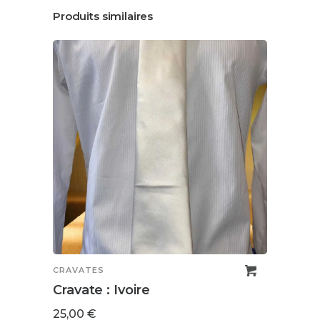
Produits similaires
CRAVATES
CRAV
Cravate : Ivoire
Crav
25,00
€
25,0