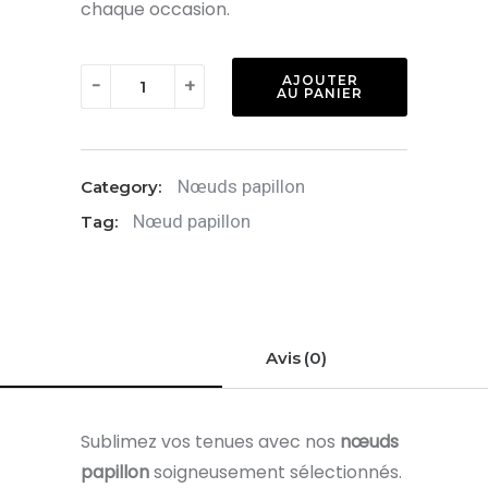
chaque occasion.
quantité
AJOUTER
-
+
AU PANIER
de
Nœud
papillon
Nœuds papillon
Category:
:
Nœud papillon
Tag:
Bleu
Avis (0)
Sublimez vos tenues avec nos
nœuds
papillon
soigneusement sélectionnés.