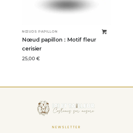
NŒUDS PAPILLON
NŒUDS
Nœud papillon : Motif fleur
Nœud
cerisier
25,0
25,00
€
NEWSLETTER