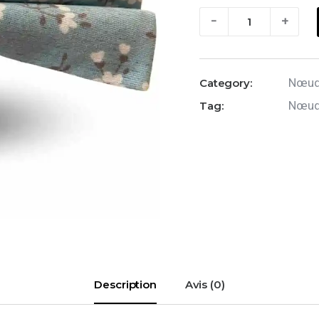
quantité
-
+
de
Nœud
papillon
Nœuds
Category:
:
Nœud 
Tag:
pâquerette
Description
Avis (0)