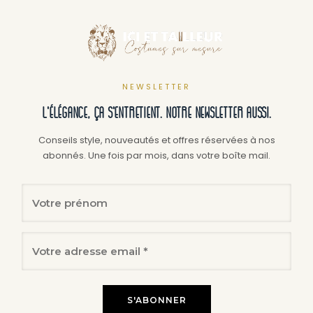
plusieurs
plusi
variations.
variat
Les
Les
options
optio
peuvent
peuv
NEWSLETTER
être
être
L'élégance, ça s'entretient. Notre newsletter aussi.
choisies
chois
sur
sur
Conseils style, nouveautés et offres réservées à nos
abonnés. Une fois par mois, dans votre boîte mail.
la
la
page
page
du
du
produit
produ