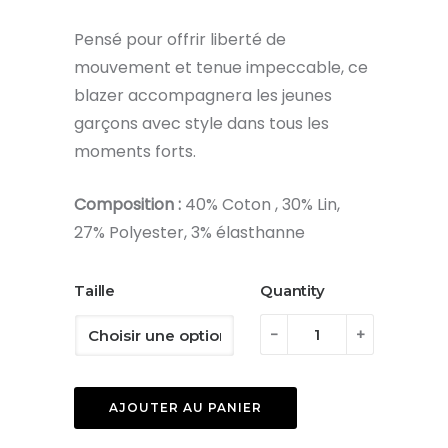
Pensé pour offrir liberté de
mouvement et tenue impeccable, ce
blazer accompagnera les jeunes
garçons avec style dans tous les
moments forts.
Composition :
40% Coton , 30% Lin,
27% Polyester, 3% élasthanne
Taille
Quantity
quantité
-
+
de
Veste
AJOUTER AU PANIER
de
costume