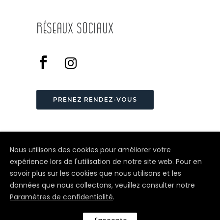
Réseaux Sociaux
PRENEZ RENDEZ-VOUS
Nous utilisons des cookies pour améliorer votre
expérience lors de l'utilisation de notre site web. Pour en
savoir plus sur les cookies que nous utilisons et les
© Depuis 2006
KAREDESS
- Création
données que nous collectons, veuillez consulter notre
de sites internet à Colmar
Paramètres de confidentialité
.