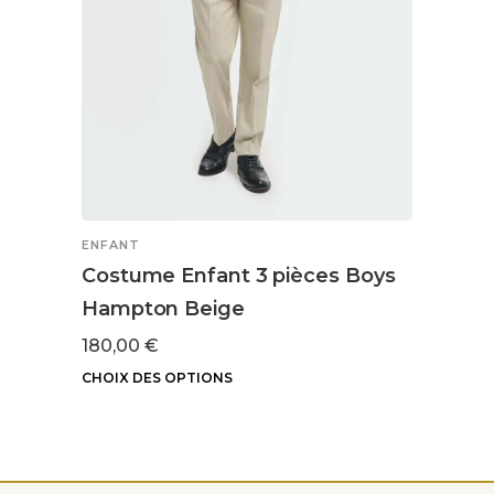
ENFANT
ENFA
Costume Enfant 3 pièces Boys
Cost
Hampton Beige
Camd
180,00
€
180,
CHOIX DES OPTIONS
CHOIX
Ce
Ce
produit
produ
a
a