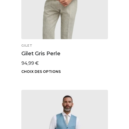
du
produit
GILET
Gilet Gris Perle
94,99
€
CHOIX DES OPTIONS
Ce
produit
a
plusieurs
variations.
Les
options