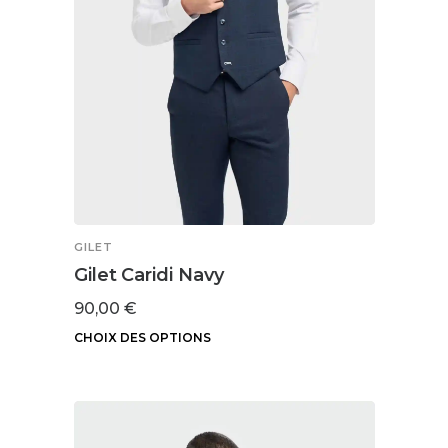
sur
la
page
du
produit
GILET
Gilet Caridi Navy
90,00
€
CHOIX DES OPTIONS
Ce
produit
a
plusieurs