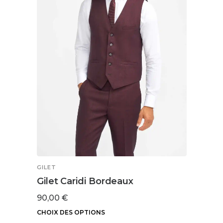
peuvent
être
choisies
sur
la
page
du
produit
GILET
Gilet Caridi Bordeaux
90,00
€
CHOIX DES OPTIONS