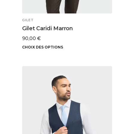
GILET
Gilet Caridi Marron
90,00
€
CHOIX DES OPTIONS
Ce
produit
a
plusieurs
variations.
Les
options
peuvent
être
choisies