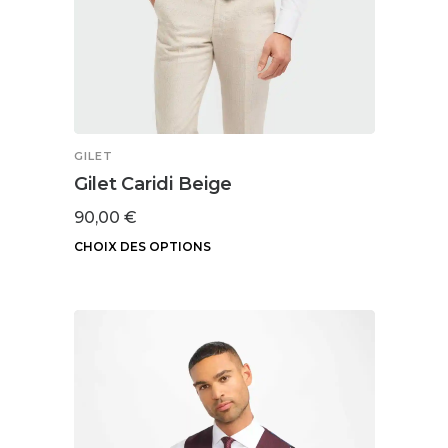
GILET
Gilet Caridi Beige
90,00
€
CHOIX DES OPTIONS
Ce
produit
a
plusieurs
variations.
Les
options