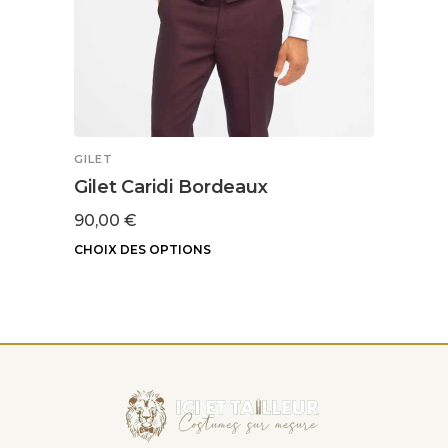
GILET
GILET
Gilet Caridi Bordeaux
Gilet
90,00
€
94,9
CHOIX DES OPTIONS
CHOIX
Ce
Ce
produit
produ
a
a
plusieurs
plusi
variations.
variat
Les
Les
options
optio