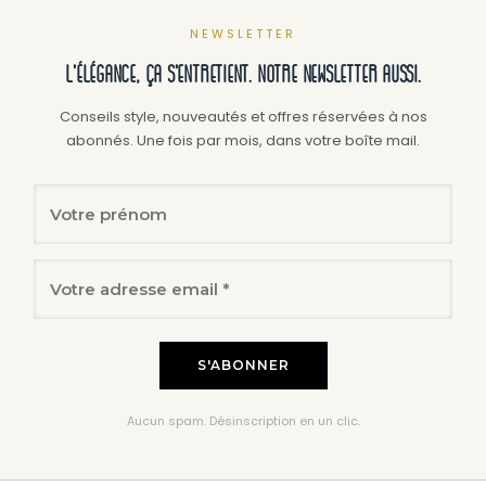
peuvent
peuv
NEWSLETTER
être
être
L'élégance, ça s'entretient. Notre newsletter aussi.
choisies
chois
sur
sur
Conseils style, nouveautés et offres réservées à nos
abonnés. Une fois par mois, dans votre boîte mail.
la
la
page
page
du
du
produit
produ
Aucun spam. Désinscription en un clic.