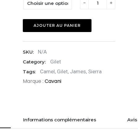
quantité
-
+
de
Gilet
AJOUTER AU PANIER
James
Sierra
N/A
SKU:
Gilet
Category:
Camel
,
Gilet
,
James
,
Sierra
Tags:
Marque :
Cavani
Informations complémentaires
Avis 