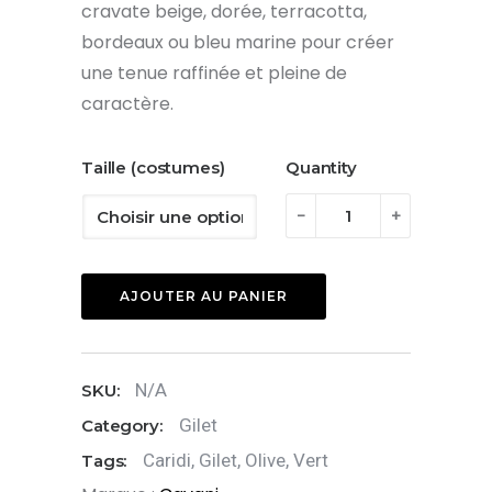
cravate beige, dorée, terracotta,
bordeaux ou bleu marine pour créer
une tenue raffinée et pleine de
caractère.
Taille (costumes)
Quantity
quantité
-
+
de
Gilet
AJOUTER AU PANIER
Caridi
Olive
N/A
SKU:
Gilet
Category:
Caridi
,
Gilet
,
Olive
,
Vert
Tags: