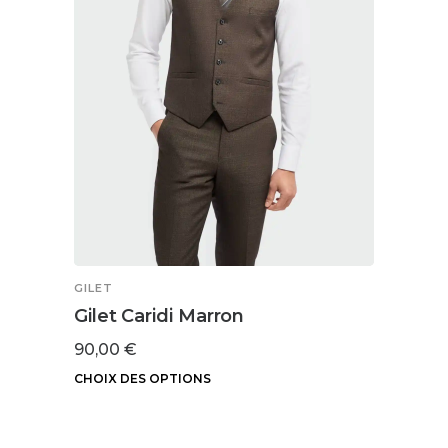
la
page
du
produit
GILET
GILET
Gilet Caridi Marron
Gilet
90,00
€
94,9
CHOIX DES OPTIONS
CHOIX
Ce
Ce
produit
produ