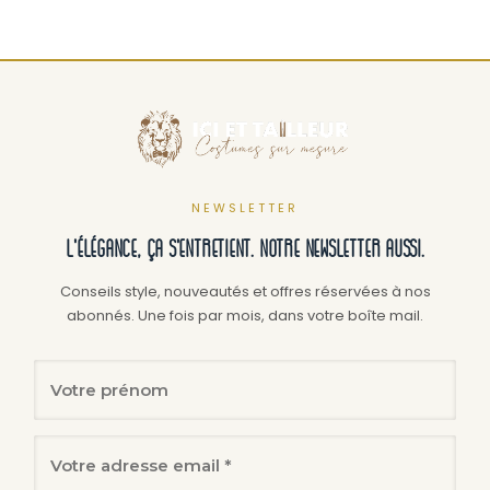
a
a
plusieurs
plusi
variations.
variat
Les
Les
options
optio
peuvent
peuv
être
être
NEWSLETTER
choisies
chois
L'élégance, ça s'entretient. Notre newsletter aussi.
sur
sur
la
la
Conseils style, nouveautés et offres réservées à nos
abonnés. Une fois par mois, dans votre boîte mail.
page
page
du
du
produit
produ