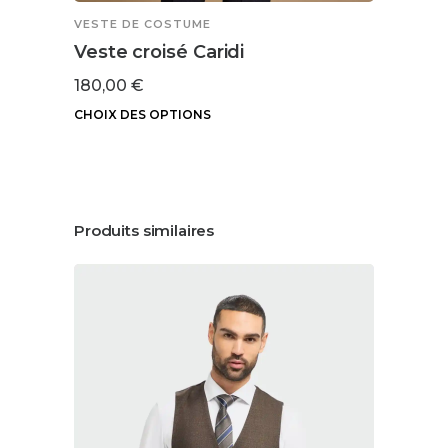
VESTE DE COSTUME
Veste croisé Caridi
180,00
€
CHOIX DES OPTIONS
Ce
produit
a
plusieurs
Produits similaires
variations.
Les
options
peuvent
être
choisies
sur