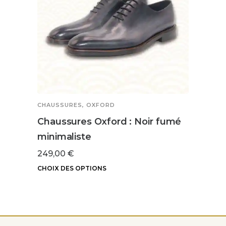
CHAUSSURES
,
OXFORD
CHAU
Chaussures Oxford : Noir fumé
Chau
minimaliste
croc
249,00
€
249,
CHOIX DES OPTIONS
CHOIX
Ce
Ce
produit
produ
a
a
plusieurs
plusi