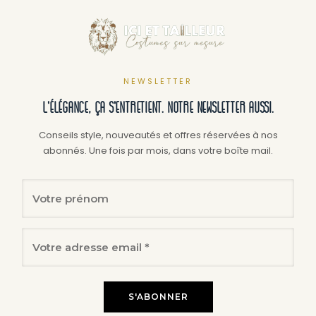
variations.
variat
Les
Les
options
optio
peuvent
peuv
NEWSLETTER
être
être
L'élégance, ça s'entretient. Notre newsletter aussi.
choisies
chois
sur
sur
Conseils style, nouveautés et offres réservées à nos
abonnés. Une fois par mois, dans votre boîte mail.
la
la
page
page
du
du
produit
produ