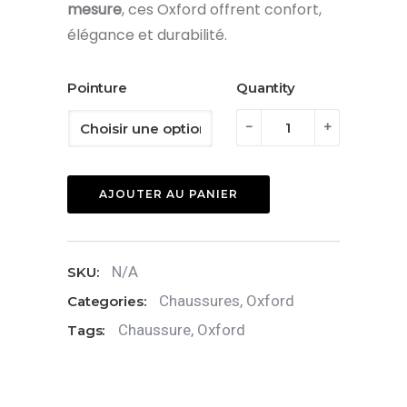
mesure
, ces Oxford offrent confort,
élégance et durabilité.
Pointure
Quantity
quantité
-
+
de
Chaussures
AJOUTER AU PANIER
Oxford
:
Olive-
N/A
SKU:
Brun
Chaussures
,
Oxford
Categories:
Chaussure
,
Oxford
Tags: