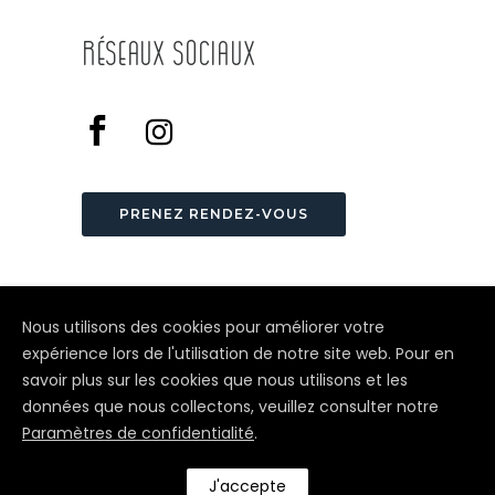
Réseaux Sociaux
PRENEZ RENDEZ-VOUS
Nous utilisons des cookies pour améliorer votre
expérience lors de l'utilisation de notre site web. Pour en
savoir plus sur les cookies que nous utilisons et les
© Depuis 2006
KAREDESS
- Création
données que nous collectons, veuillez consulter notre
de sites internet à Colmar
Paramètres de confidentialité
.
J'accepte