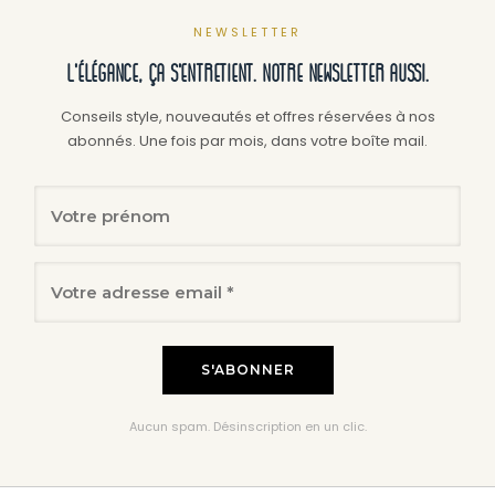
peuvent
NEWSLETTER
être
L'élégance, ça s'entretient. Notre newsletter aussi.
choisies
sur
Conseils style, nouveautés et offres réservées à nos
abonnés. Une fois par mois, dans votre boîte mail.
la
page
du
produit
Aucun spam. Désinscription en un clic.