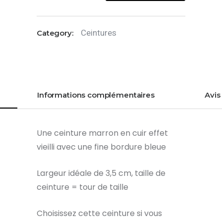
Ceinture
marron
Ceintures
Category:
en
cuir
-
85cm
Informations complémentaires
Avis 
Une ceinture marron en cuir effet
vieilli avec une fine bordure bleue
Largeur idéale de 3,5 cm, taille de
ceinture = tour de taille
Choisissez cette ceinture si vous