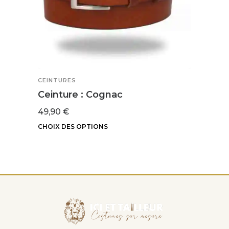
CEINT
Cein
40,0
CEINTURES
Ceinture : Cognac
49,90
€
CHOIX DES OPTIONS
Ce
produit
a
plusieurs
variations.
Les
options