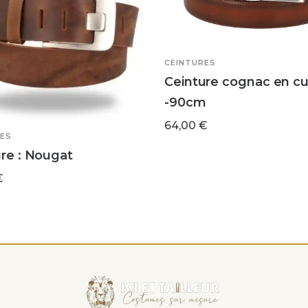
CEINTURES
Ceinture cognac en cu
-90cm
64,00
€
ES
re : Nougat
€
ES OPTIONS
rs
ns.