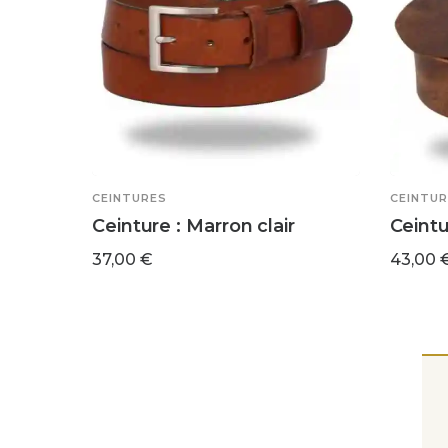
CEINTURES
CEINTUR
Ceinture : Marron clair
Ceintu
37,00
€
43,00
Ce
Ce
CHOIX DES OPTIONS
CHOIX D
produit
produit
a
a
plusieurs
plusieu
variations.
variatio
Les
Les