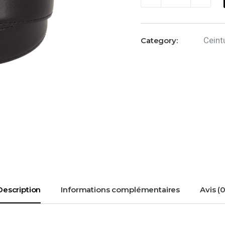
de
Ceinture
noire
Ceint
Category:
en
cuir
-
80cm
Description
Informations complémentaires
Avis (0