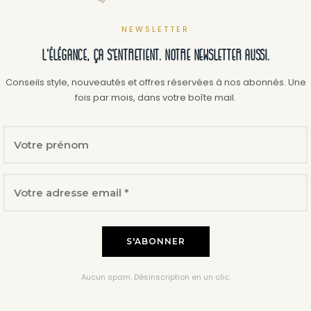
t
NEWSLETTER
L'élégance, ça s'entretient. Notre newsletter aussi.
s
Conseils style, nouveautés et offres réservées à nos abonnés. Une
fois par mois, dans votre boîte mail.
Aucun spam. Désinscription en un clic.